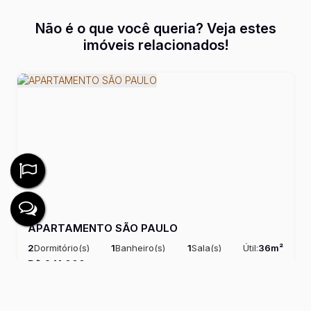
Não é o que você queria? Veja estes
imóveis relacionados!
APARTAMENTO SÃO PAULO
2
Dormitório(s)
1
Banheiro(s)
1
Sala(s)
Útil:
36m²
R$
241.000