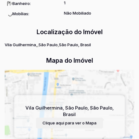
1
Banheiro:
casa própria!
Não Mobiliado
Mobílias:
Entre em contato conosco e agende uma visita para conhecer
pessoalmente esse incrível imóvel. Estamos ansiosos para te
ajudar a realizar o seu sonho da casa própria!
Localização do Imóvel
Vila Guilhermina
São Paulo
São Paulo, Brasil
Mapa do Imóvel
Vila Guilhermina
,
São Paulo
,
São Paulo
,
Brasil
Clique aqui para ver o
Mapa