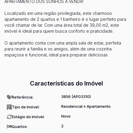
APARTAMENTO DOS SONHOS À VENDA!
Localizado em uma região privilegiada, este charmoso
apartamento de 2 quartos e 1 banheiro é o lugar perfeito para
você chamar de lar. Com uma área total de 39,00 m2, este
imóvel é ideal para quem busca conforto e praticidade.
O apartamento conta com uma ampla sala de estar, perfeita
para reunir a família e os amigos, além de uma cozinha
espaçosa e funcional, ideal para preparar deliciosas
refeições. Os quartos são arejados e bem iluminados,
Ver mais...
proporcionando o descanso necessário após um longo dia de
trabalho.
Características do Imóvel
Além disso, o prédio oferece uma infraestrutura completa, com
área de lazer, piscina, academia e segurança 24 horas. Tudo
isso em um ambiente tranquilo e familiar, perfeito para quem
3856
(AP03310)
Referência:
busca qualidade de vida.
Residencial
»
Apartamento
Tipo de Imóvel:
Não perca essa oportunidade única de adquirir o apartamento
Novo
Estágio do Imóvel:
dos seus sonhos! Entre em contato conosco e agende uma
visita para conhecer pessoalmente esse incrível imóvel.
2
Quartos:
Estamos ansiosos para te ajudar a realizar o seu sonho da