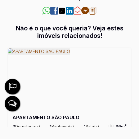
Não é o que você queria? Veja estes
imóveis relacionados!
APARTAMENTO SÃO PAULO
2
Dormitório(s)
1
Banheiro(s)
1
Sala(s)
Útil:
36m²
R$
241.000