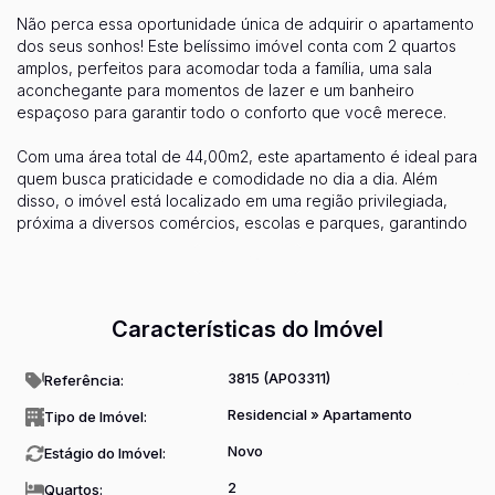
Não perca essa oportunidade única de adquirir o apartamento
dos seus sonhos! Este belíssimo imóvel conta com 2 quartos
amplos, perfeitos para acomodar toda a família, uma sala
aconchegante para momentos de lazer e um banheiro
espaçoso para garantir todo o conforto que você merece.
Com uma área total de 44,00m2, este apartamento é ideal para
quem busca praticidade e comodidade no dia a dia. Além
disso, o imóvel está localizado em uma região privilegiada,
próxima a diversos comércios, escolas e parques, garantindo
toda a infraestrutura necessária para uma vida tranquila e
Ver mais...
prática.
Não perca tempo e agende agora mesmo a sua visita para
Características do Imóvel
conhecer de perto todos os detalhes deste incrível
apartamento. Aproveite esta oportunidade única e garanta já o
seu novo lar! Venha viver momentos inesquecíveis em um
3815
(AP03311)
Referência:
imóvel feito especialmente para você. Estamos te esperando!
Residencial
»
Apartamento
Tipo de Imóvel:
Entre em contato conosco e saiba mais sobre esta incrível
Novo
Estágio do Imóvel:
oferta!
2
Quartos: