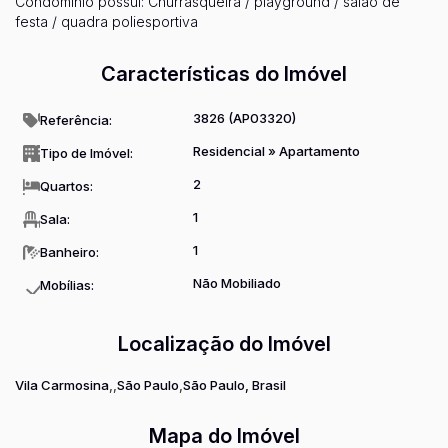
Condomínio possui: Churrasqueira / playground / salão de
festa / quadra poliesportiva
Características do Imóvel
3826
(AP03320)
Referência:
Residencial
»
Apartamento
Tipo de Imóvel:
2
Quartos:
1
Sala:
1
Banheiro:
Não Mobiliado
Mobílias:
Localização do Imóvel
Vila Carmosina
São Paulo
São Paulo, Brasil
Mapa do Imóvel