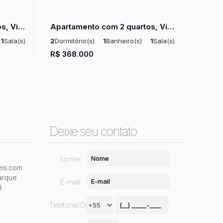
Apartamento com 2 quartos, Vila Carmosina - São Paulo
Apartamento com 2 quartos, Vila Carmosina - São Paulo
1
Sala(s)
2
Dormitório(s)
1
Banheiro(s)
1
Sala(s)
til:
50m²
Útil:
49 ~ 50m²
R$
368.000
Deixe seu contato
Nome:
is.com
arque
E-mail:
l
Telefone/Celular: