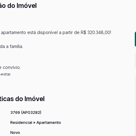
ão do Imóvel
 apartamento está disponível a partir de R$ 320.348,00!
a a família.
 convívio.
estar.
r mais...
usca conforto, segurança e qualidade de vida!
ticas do Imóvel
a sua visita e garanta o seu novo lar. Entre em contato
3769
(AP03282)
Residencial
»
Apartamento
 #QualidadeDeVida #VemMorarBem
Novo