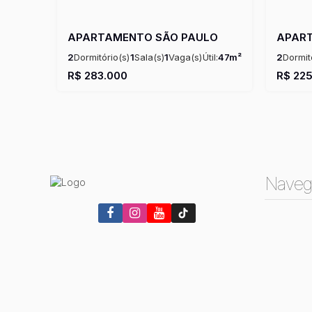
APARTAMENTO SÃO PAULO
APAR
2
Dormitório(s)
1
Sala(s)
1
Vaga(s)
Útil:
47m²
2
Dormit
Útil:
48m
R$
283.000
R$
225
Naveg