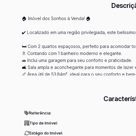
Descriç
🏠 Imóvel dos Sonhos à Venda! 🏠
✔️ Localizado em uma região privilegiada, este belíssimo
🛏️ Com 2 quartos espaçosos, perfeito para acomodar tod
🚿 Contando com 1 banheiro moderno e elegante.
🚗 Inclui uma garagem para seu conforto e praticidade.
🛋️ Sala ampla e aconchegante para momentos de lazer e
📏 Área útil de 53.84m², ideal para o seu conforto e bem-
Ve
🏢 Um imóvel residencial incrível, perfeito para quem b
Caracterís
Não perca essa oportunidade única! Agende agora mesmo 
conosco! 📞
Referência:
#ImóvelParaVenda #ApartamentoDosSonhos #Conforto
Tipo de Imóvel:
Estágio do Imóvel: