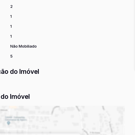
2
1
1
1
Não Mobiliado
5
ção do Imóvel
do Imóvel