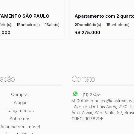
TAMENTO SÃO PAULO
ório(s)
1
Banheiro(s)
1
Sala(s)
2
Dormitório(s)
1
Banheiro(s)
²
1
Vaga(s)
Ú
.000
R$
275.000
ação
Contato
Comprar
(11) 2745-
5000
faleconosco@castroimove
Alugar
Avenida Dr. Luis Aires
,
2130
,
P
Lançamentos
Artur Alvim
,
São Paulo
,
SP
,
Brasi
Sobre nós
CRECI: 107.821-F
Anuncie seu imóvel