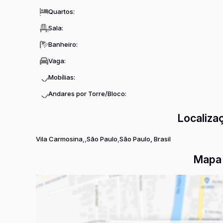
Quartos:
Sala:
Banheiro:
Vaga:
Mobílias:
Andares por Torre/Bloco:
Localiza
Vila Carmosina
São Paulo
São Paulo, Brasil
Mapa 