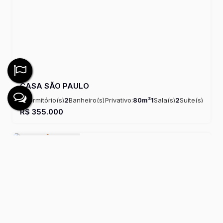
CASA SÃO PAULO
2
Dormitório(s)
2
Banheiro(s)
Privativo:
80m²
1
Sala(s)
2
Suíte(s)
Útil:
80m²
R$
355.000