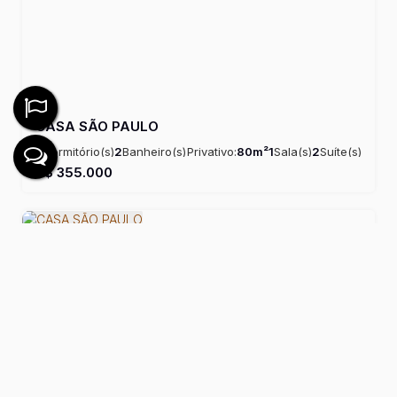
CASA SÃO PAULO
2
Dormitório(s)
2
Banheiro(s)
Privativo:
80m²
1
Sala(s)
2
Suíte(s)
Útil:
80m²
R$
355.000