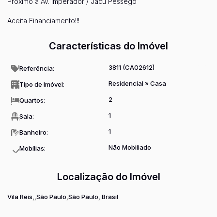
Próximo a Av. Imperador / Jacu Pêssego
Aceita Financiamento!!!
Características do Imóvel
3811
(CA02612)
Referência:
Residencial
»
Casa
Tipo de Imóvel:
2
Quartos:
1
Sala:
1
Banheiro:
Não Mobiliado
Mobílias:
Localização do Imóvel
Vila Reis
São Paulo
São Paulo, Brasil