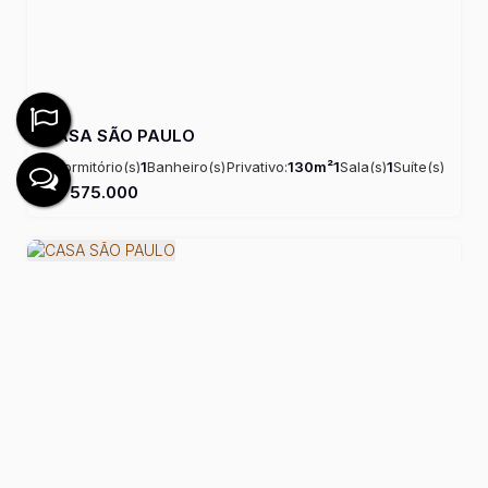
CASA SÃO PAULO
3
Dormitório(s)
1
Banheiro(s)
Privativo:
130m²
1
Sala(s)
1
Suíte(s)
Útil:
130m²
R$
575.000
CASA SÃO PAULO