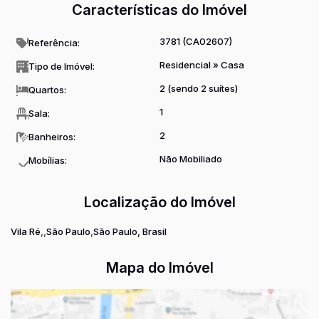
Características do Imóvel
3781
(CA02607)
Referência:
Residencial
»
Casa
Tipo de Imóvel:
2 (sendo 2 suítes)
Quartos:
1
Sala:
2
Banheiros:
Não Mobiliado
Mobílias:
Localização do Imóvel
Vila Ré
São Paulo
São Paulo, Brasil
Mapa do Imóvel