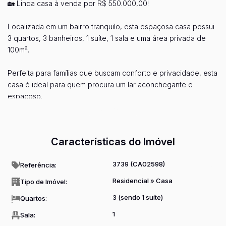
🏡 Linda casa à venda por R$ 550.000,00!
Localizada em um bairro tranquilo, esta espaçosa casa possui
3 quartos, 3 banheiros, 1 suíte, 1 sala e uma área privada de
100m².
Perfeita para famílias que buscam conforto e privacidade, esta
casa é ideal para quem procura um lar aconchegante e
espaçoso.
Ver mais...
Agende sua visita e venha conferir essa oportunidade! Entre
em contato conosco para mais informações.
Características do Imóvel
3739
(CA02598)
Referência:
Residencial
»
Casa
Tipo de Imóvel:
3 (sendo 1 suíte)
Quartos:
1
Sala: