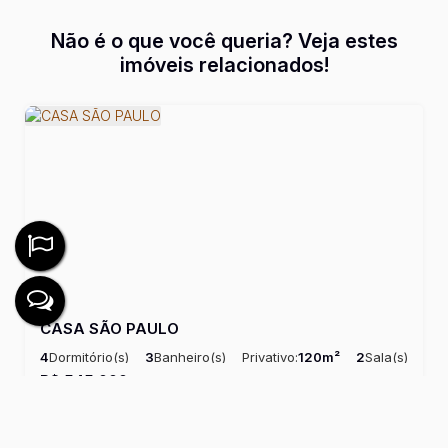
Não é o que você queria? Veja estes
imóveis relacionados!
CASA SÃO PAULO
4
Dormitório(s)
3
Banheiro(s)
Privativo:
120m²
2
Sala(s)
Útil:
120m²
R$
545.000