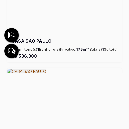
CASA SÃO PAULO
3
Dormitório(s)
1
Banheiro(s)
Privativo:
175m²
1
Sala(s)
1
Suíte(s)
Útil:
175m²
R$
506.000