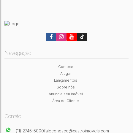
Amália Ferreira I
Vila Carrão
,
São Paulo
,
São Paulo
,
Brasil
Navegação
1 ~ 2
Dormitório(s)
1
Banheiro(s)
30 ~ 50m²
Privativo:
30m²
Total:
30 ~ 50m²
Útil:
Comprar
Alugar
Lançamentos
Sobre nós
Anuncie seu imóvel
Área do Cliente
Contato
(11) 2745-5000
faleconosco@castroimoveis.com