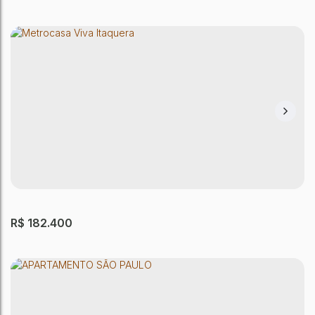
APARTAMENTO SÃO PAULO
Vila Esperança
,
São Paulo
,
São Paulo
,
Brasil
1
Dormitório(s)
1
Banheiro(s)
25m²
Útil:
R$
182.400