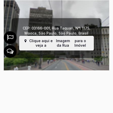
CEP: 03166-001
,
Rua Taquari
,
N°:
1175
,
Mooca
,
São Paulo
,
São Paulo
,
Brasil
Clique aqui e
Imagem
para o
veja a
da Rua
Imóvel
Não é o que você queria? Veja estes
imóveis relacionados!