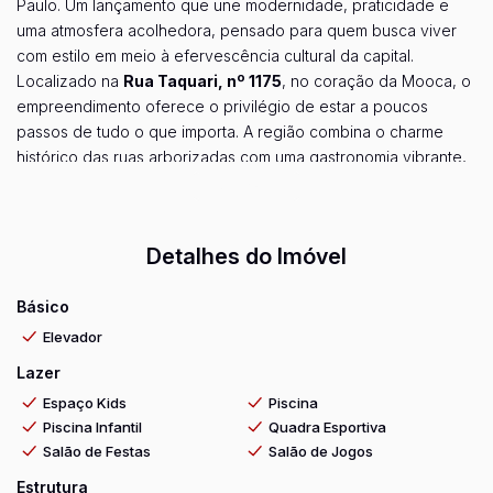
Paulo. Um lançamento que une modernidade, praticidade e
uma atmosfera acolhedora, pensado para quem busca viver
com estilo em meio à efervescência cultural da capital.
Localizado na
Rua Taquari, nº 1175
, no coração da Mooca, o
empreendimento oferece o privilégio de estar a poucos
passos de tudo o que importa. A região combina o charme
histórico das ruas arborizadas com uma gastronomia vibrante,
mercados, escolas renomadas e fácil acesso às principais vias
Ver mais...
da cidade. Morar aqui é desfrutar do melhor da vida urbana
sem abrir mão da tranquilidade.
Detalhes do Imóvel
O Vibra Mooca apresenta
apartamentos inteligentes
, com
opções de 1 ou 2 dormitórios e áreas privativas que vão de
26
Básico
m² a 44 m²
. Cada planta foi desenhada para aproveitar cada
centímetro com funcionalidade, garantindo ambientes bem
Elevador
iluminados, ventilação natural e um layout contemporâneo que
Lazer
se adapta ao seu dia a dia. As unidades podem contar com
Espaço Kids
Piscina
suíte e vaga de garagem, ideais para solteiros, casais e
Piscina Infantil
Quadra Esportiva
famílias que valorizam conforto sem excessos.
Salão de Festas
Salão de Jogos
O lazer é um capítulo à parte. A área comum foi projetada para
surpreender com uma estrutura completa que inclui:
Estrutura