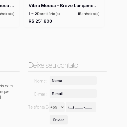
GranDiálogo Parque da Mooca Home Spaces - Breve Lançamento
Vibra Mooca - Breve Lançamento
heiro(s)
1 ~ 2
Dormitório(s)
1
Banheiro(s)
al:
25m²
Privativo:
26 ~ 44m²
Total:
26m²
R$
251.800
Útil:
26 ~ 43m²
Deixe seu contato
Nome:
is.com
arque
E-mail:
l
Telefone/Celular: