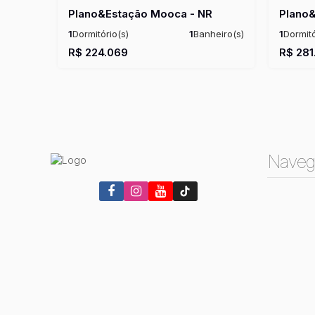
Plano&Estação Mooca - NR
1
Dormitório(s)
1
Banheiro(s)
1
Dormitó
Privativo:
25 ~ 30m²
1
Suíte(s)
Total:
25m²
Privativo
R$
224.069
R$
281
Útil:
25 ~ 30m²
Útil:
29 
Naveg