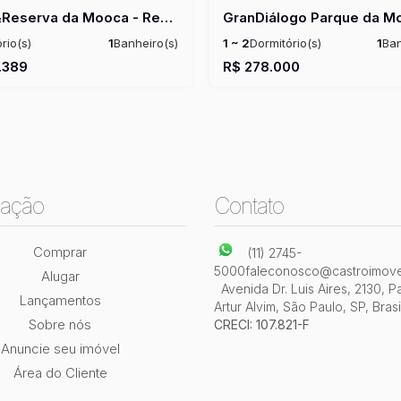
Plano&Reserva da Mooca - Residencial
rio(s)
1
Banheiro(s)
1 ~ 2
Dormitório(s)
1
Ban
:
29m²
1
Suíte(s)
Total:
29m²
Privativo:
25 ~ 44m²
Tot
.389
R$
278.000
~ 37m²
Útil:
25 ~ 43m²
ação
Contato
Comprar
(11) 2745-
5000
faleconosco@castroimove
Alugar
Avenida Dr. Luis Aires
,
2130
,
P
Lançamentos
Artur Alvim
,
São Paulo
,
SP
,
Brasi
Sobre nós
CRECI: 107.821-F
Anuncie seu imóvel
Área do Cliente