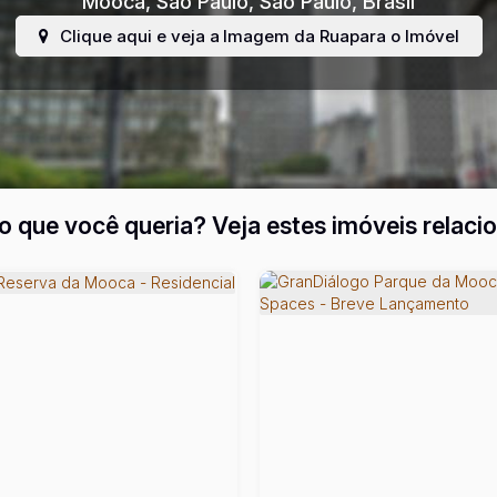
Mooca
,
São Paulo
,
São Paulo
,
Brasil
Clique aqui e veja a
Imagem da Rua
para o Imóvel
o que você queria? Veja estes imóveis relaci