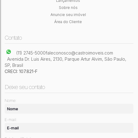
Lançamentos
Sobre nós
3
Dormitório(s)
2
Banheiro(s)
1
Sala(s)
2
Vaga(s)
Anuncie seu imóvel
160m²
Útil:
Área do Cliente
Contato
(11) 2745-5000
faleconosco@castroimoveis.com
Avenida Dr. Luis Aires
,
2130
,
Parque Artur Alvim
,
São Paulo
,
SP
,
Brasil
CRECI: 107.821-F
Deixe seu contato
Nome:
E-mail: