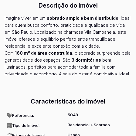
Descrição do Imóvel
Imagine viver em um
sobrado amplo e bem distribuído
, ideal
para quem busca conforto, praticidade e qualidade de vida
em São Paulo. Localizado na charmosa Vila Campanela, este
imóvel oferece o equilíbrio perfeito entre tranquilidade
residencial e excelente conexão com a cidade.
Com
160 m² de área construída
, o sobrado surpreende pela
generosidade dos espaços. São
3 dormitórios
bem
iluminados, perfeitos para acomodar toda a família com
privacidade e aconchego. A sala de estar é convidativa, ideal
para receber amigos e familiares com conforto.
Ver mais...
A
cozinha espaçosa
foi projetada para facilitar o dia a dia,
com layout funcional que valoriza cada centímetro. O imóvel
Características do Imóvel
conta ainda com
2 banheiros
bem posicionados e uma prática
área de serviço
, garantindo organização e praticidade na
5048
Referência:
rotina doméstica.
Para quem tem carro, o sobrado oferece
2 vagas de
Residencial
»
Sobrado
Tipo de Imóvel:
garagem
— um verdadeiro diferencial na região. Chegar e
Usado
Estágio do Imóvel: