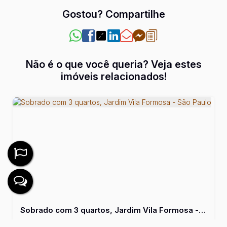
Gostou? Compartilhe
Não é o que você queria? Veja estes
imóveis relacionados!
Sobrado com 3 quartos, Jardim Vila Formosa - São Paulo
3
Dormitório(s)
1
Banheiro(s)
1
Sala(s)
1
Vaga(s)
Útil:
100m²