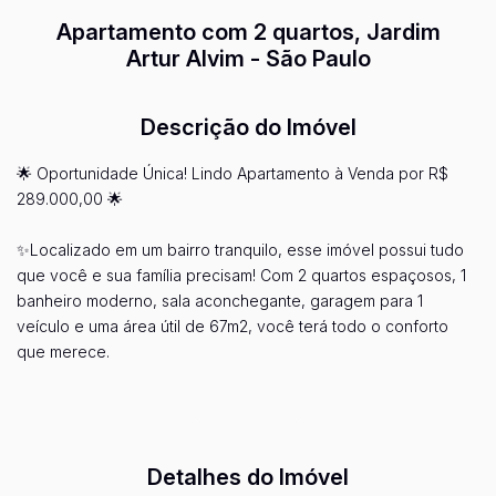
Apartamento com 2 quartos, Jardim
Artur Alvim - São Paulo
Descrição do Imóvel
🌟 Oportunidade Única! Lindo Apartamento à Venda por R$
289.000,00 🌟
✨Localizado em um bairro tranquilo, esse imóvel possui tudo
que você e sua família precisam! Com 2 quartos espaçosos, 1
banheiro moderno, sala aconchegante, garagem para 1
veículo e uma área útil de 67m2, você terá todo o conforto
que merece.
✨Além disso, o prédio conta com elevador, facilitando o
Ver mais...
acesso aos andares, e um salão de festas para você
comemorar os momentos especiais com seus entes queridos.
Detalhes do Imóvel