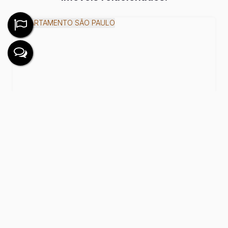
APARTAMENTO SÃO PAULO
2
Dormitório(s)
1
Banheiro(s)
1
Sala(s)
Útil:
54m²
R$
295.000