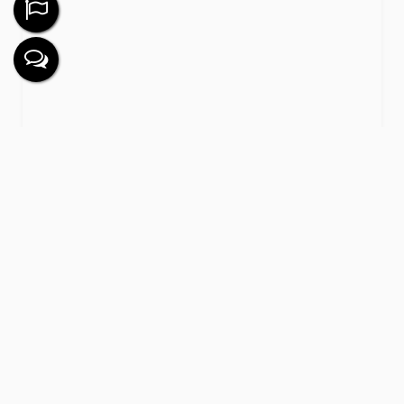
APARTAMENTO SÃO PAULO
2
Dormitório(s)
1
Sala(s)
1
Vaga(s)
Útil:
47m²
R$
283.000