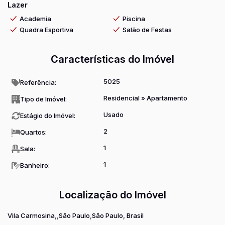
Lazer
Aceita Financiamento!
Academia
Piscina
Quadra Esportiva
Salão de Festas
Características do Imóvel
5025
Referência:
Residencial
»
Apartamento
Tipo de Imóvel:
Usado
Estágio do Imóvel:
2
Quartos:
1
Sala:
1
Banheiro:
Localização do Imóvel
Vila Carmosina
São Paulo
São Paulo, Brasil