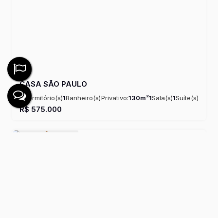
CASA SÃO PAULO
3
Dormitório(s)
1
Banheiro(s)
Privativo:
130m²
1
Sala(s)
1
Suíte(s)
Útil:
130m²
R$
575.000